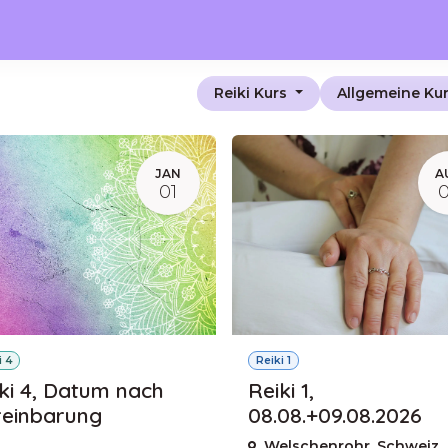
Onlinekurse
Kurse
Praxis
Behandlungen
Reiki Informat
Reiki Kurs
Allgemeine Ku
JAN
A
01
i 4
Reiki 1
ki 4, Datum nach
Reiki 1,
reinbarung
08.08.+09.08.2026
Welschenrohr
,
Schweiz