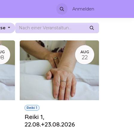
ionen
Tagebuch Sein
Anmelden
rse
UG
AUG
08
22
Reiki 1
Reiki 1,
22.08.+23.08.2026