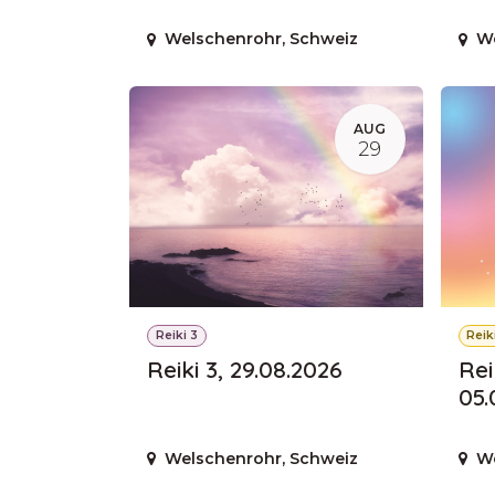
Welschenrohr
,
Schweiz
W
AUG
29
Reiki 3
Reik
Reiki 3, 29.08.2026
Rei
05.
Welschenrohr
,
Schweiz
W