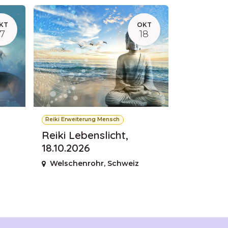
KT
OKT
17
18
Reiki Erweiterung Mensch
Reiki Lebenslicht,
18.10.2026
Welschenrohr
,
Schweiz