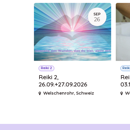
SEP
26
Reiki 2
Reiki
Reiki 2,
Reik
26.09.+27.09.2026
03.
Welschenrohr
,
Schweiz
W