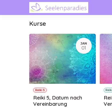
Zum Inhalt springen
Home
Kurse
JAN
01
Reiki 5
Reik
Reiki 5, Datum nach
Rei
Vereinbarung
Ve