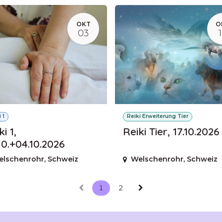
OKT
O
03
 1
Reiki Erweiterung Tier
i 1,
Reiki Tier, 17.10.2026
10.+04.10.2026
elschenrohr
,
Schweiz
Welschenrohr
,
Schweiz
1
2