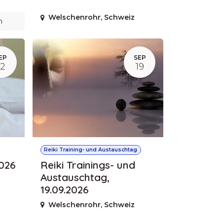
Welschenrohr
,
Schweiz
n
EP
SEP
12
19
Reiki Training- und Austauschtag
2026
Reiki Trainings- und
Austauschtag,
19.09.2026
Welschenrohr
,
Schweiz