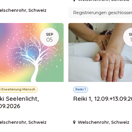
elschenrohr
,
Schweiz
Registrierungen geschlosse
SEP
S
05
i Erweiterung Mensch
Reiki 1
ki Seelenlicht,
Reiki 1, 12.09.+13.09.
09.2026
elschenrohr
,
Schweiz
Welschenrohr
,
Schweiz